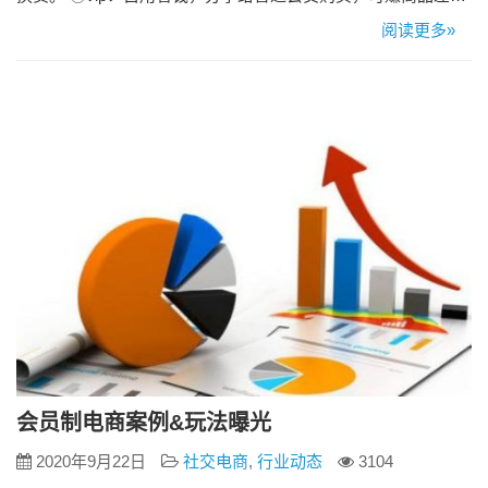
价。 ③合伙人：有 40 个直属 Vip 即升为合伙人，佣金比 vip 更
阅读更多»
高。 ④联创：最高级别，有 15 个直属合伙人即升为联创，佣金
比合伙人 更高，并可以拿团队奖金。 二．佣金详细介绍：
（1）不同级别佣金 根据实际产…
会员制电商案例&玩法曝光
2020年9月22日
社交电商
,
行业动态
3104