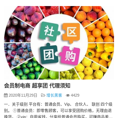
的物流水平来看，亚马逊推出的这项Prime服务似乎是有悖于商
业逻辑的，因为花在每一个会员身上的…
会员制电商 超享团 代理须知
2020年11月29日
增长黑客
4429
一．关于级别 平台有：普通会员、Vip、 合伙人、 联创 四个级
别。 ①普通会员：即零售顾客，可以享受团购价格，无理由退
换货。 ②vip：自用省钱，分享给普通会员购买，可赚商品差