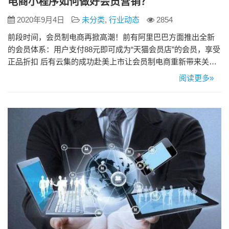
电商小程序如何做好会员营销？
2020年9月4日
未分类
,
行业动态
2854
前段时间，会员制电商再掀高潮！前有阿里巴巴方面推出全新
的会员体系：用户支付88元即可成为“天猫会员店”的会员，享受
正品折扣 后有云集的成功赴美上市让会员制电商重新带来关
注，社交电商平台纷纷向会员制转型，阿里巴巴也紧随其后，
阅读更多»
入局会员制电商，推出“线上Costco”的天猫会员店！电商巨头们
搅局的会员制营销该如何玩？ 电商小程序如何做好会员营销？
1.设置会员等级 会员的等级设置遵循“二八原则”，每个等…