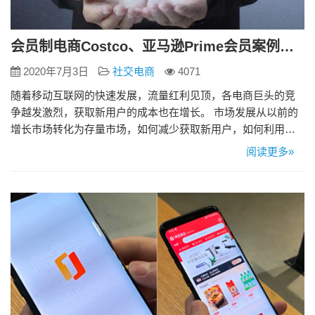
会员制电商Costco、亚马逊Prime会员案例模式分析
2020年7月3日
社交电商
4071
随着移动互联网的快速发展，流量红利见顶，各电商巨头的竞
争越发激烈，获取新用户的成本也在增长。 市场发展从以前的
增长市场转化为存量市场，如何减少获取新用户，如何利用好
老用户市场成为各大电商面临的普遍问题，这为会员制电商的
阅读更多»
发展迎来契机。 目前会员制模式在中国分为两大类：云集、贝
店、海豚家等付费制模式；京东PLUS和淘宝88VIP会员制。 仔
细观察就能发现，这两类是来源于美国Costco会员制和亚马逊
模…