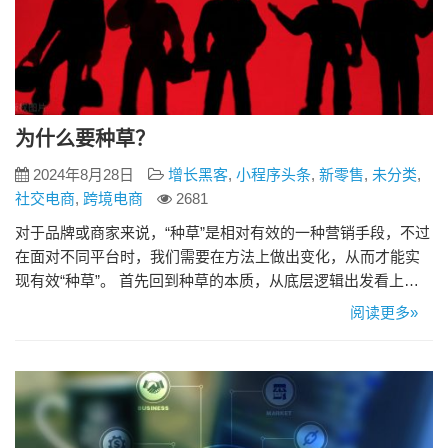
为什么要种草？
2024年8月28日
增长黑客
,
小程序头条
,
新零售
,
未分类
,
社交电商
,
跨境电商
2681
对于品牌或商家来说，“种草”是相对有效的一种营销手段，不过
在面对不同平台时，我们需要在方法上做出变化，从而才能实
现有效“种草”。 首先回到种草的本质，从底层逻辑出发看上层
建筑： 种草做为一种伴随着社交媒体和达人经济出现的营销手
阅读更多»
段之一，目的是为了通过KOL的人设影响力和内容创作能力去
说服消费者（这两个维度也是如何选择KOL的本质：人群是否
匹配TA、人设是否适合传递这个品牌信息、内容能否被买单、
内容的…