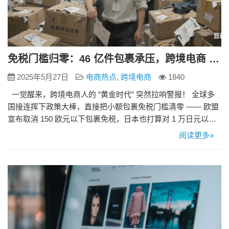
免税门槛归零：46 亿件包裹承压，跨境电商 “低价时代” 落幕
2025年5月27日
电商热点
,
跨境电商
1840
一觉醒来，跨境电商人的 “黄金时代” 突然拉响警报！ 全球多
国接连挥下政策大棒，直接把小额包裹免税门槛清零 —— 欧盟
宣布取消 150 欧元以下包裹免税，日本也打算对 1 万日元以下
商品征收 10% 消费税。这一变动，让 2024 年涌入欧盟的 46 亿
阅读更多»
件低价包裹，瞬间从 “香饽饽” 变成了 “烫手山芋”！ 免税红利，
成也萧何败也萧何 曾经，“小额包裹免税” 本是各国为了简化清
关、降…