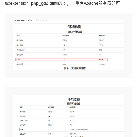
或;extension=php_gd2.dll前的“;”； 重启Apache服务器即可。