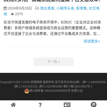
2024年8月28日
增长黑客
,
小程序头条
,
新零售
,
社交电
商
2379
在当今快速发展的电子商务环境中，B2B2C（企业对企业对消
费者）多用户商城系统逐渐成为商业运营的重要模式。这种模
式不仅连接了企业与消费者，还通过平台集成多方资源，实现
了高效的交易和服务。然而，要提高B2B2C多用户商城系统的
阅读更多»
交易效率，需要采取一系列的策略和措施。本文将探讨如何在
这一模式下提升平台的交易效率，并提供一些具体的解决方
案。 1. 优化平台架构和技术 平台的技术架构是决定交易效率的
下一页 »
基础。采…
Copyright ©2017-2026 拾捌网络 版权所有 官方技术交流QQ群：(群一) 340645969 ,
(群二) 631252151, (群三) 615981686
湘ICP备19023902号-2
湘公网安备 43010402000895号
执照认证