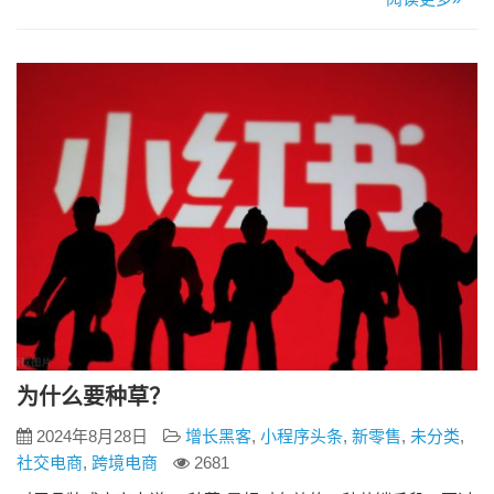
于微信平台的积分营销系统。允许用户通过参与互动、购买产
品或服务等方式赚取积分，并使用积分在微信商城兑换商品或
享受特定折扣。 2、微信公众号积分商城的应用价值 1、增强用
户粘性 积分商…
为什么要种草？
2024年8月28日
增长黑客
,
小程序头条
,
新零售
,
未分类
,
社交电商
,
跨境电商
2681