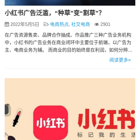
小红书广告泛滥，“种草”变“割草”？
2022年5月5日
电商热点
,
社交电商
2901
在广告资源售卖、品牌合作抽成、作品推广三种广告业务机构
中，小红书的广告业务在商业闭环中主要位于前端，以广告为
主、电商业务为辅。 而商业的目的始终是在利润，如何分辨单
纯的种草内容，似乎在让消费者变得越来越不知所措。 一方
阅读更多»
面，小红书曾因找篇过度美化而陷入“滤镜照骗”的质疑；另一方
面，社交平台上关于“营销过度”的讨论屡见不鲜。 随着消费场
景、习惯、以及感知越来越线上化，种草背后的冲动消费特
质，以及追求商…