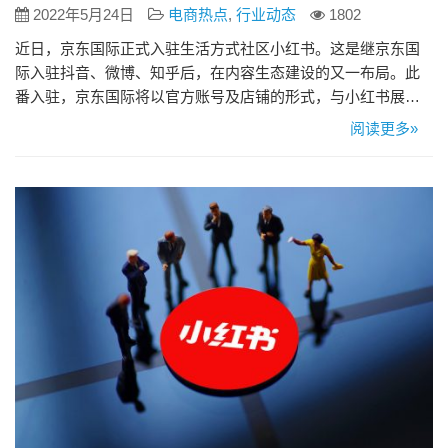
2022年5月24日
电商热点
,
行业动态
1802
近日，京东国际正式入驻生活方式社区小红书。这是继京东国
际入驻抖音、微博、知乎后，在内容生态建设的又一布局。此
番入驻，京东国际将以官方账号及店铺的形式，与小红书展开
合作。 同时，京东国际与小红书也将依托各自的资源优势，在
阅读更多»
供应链打造、品牌营销等方面，进一步探索跨境电商营销新生
态。 据悉，在京东国际小红书店铺开业后，将有20个海外品牌
首批上线，包括SUQQU、贝德玛BIODERMA、CPB、
Charlo…