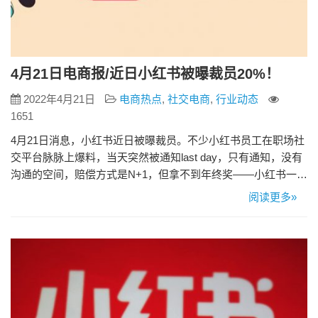
4月21日电商报/近日小红书被曝裁员20%！
2022年4月21日
电商热点
,
社交电商
,
行业动态
1651
4月21日消息，小红书近日被曝裁员。不少小红书员工在职场社
交平台脉脉上爆料，当天突然被通知last day，只有通知，没有
沟通的空间，赔偿方式是N+1，但拿不到年终奖——小红书一般
每年4月底发绩效年终奖。 有小红书员工透露，此次整体裁员
阅读更多»
20%，各个部门都有波及，波及的应届生和试用期员工较多，
北京、上海公司均有员工被裁。 但也有说法称是正常的盘点优
化，属于末尾淘汰，去肥增瘦，优化完会开启招聘，不过招…