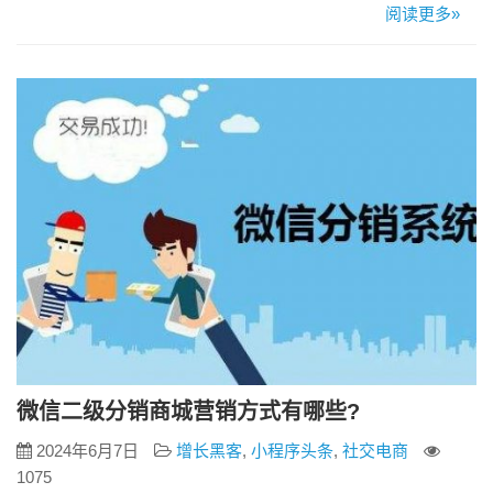
的目标用户群体。 （2）通过问卷调查、用户访谈或利用数据分
阅读更多»
析工具收集目标用户偏好信息。 （3）明确积分商城的经营目
的，如提高用户粘性、促进销售、增强品牌忠诚度等。 2、积分
系统设计： （1）设计合理的积分获取和消费规则，确保积分
价…
微信二级分销商城营销方式有哪些?
2024年6月7日
增长黑客
,
小程序头条
,
社交电商
1075