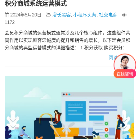
积分商城系统运营模式
2024年5月20日
增长黑客
,
小程序头条
,
社交电商
1172
会员积分商城的运营模式通常涉及几个核心组件，这些组件共
同作用以实现顾客忠诚度的提升和销售的增长。以下是会员积
分商城的典型运营模式的详细描述： 1.积分获取 购买积分：顾
客通过购买商品或服务来赚取积分。通常情况下，消费金额和
阅读更多»
积分之间有一个固定的比例关系，例如每消费1元获得1积分。
活动积分：通过参与促销活动、填写问卷调查、分享社交媒体
内容等非购买行为也可以赚取积分。 奖励积分：对于特定的行
为或在特定…