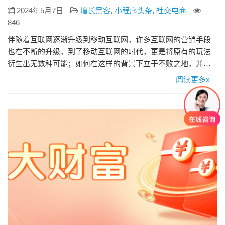
2024年5月7日
增长黑客
,
小程序头条
,
社交电商
846
伴随着互联网逐渐升级到移动互联网，许多互联网的营销手段
也在不断的升级，到了移动互联网的时代，更是将原有的玩法
衍生出无数种可能；如何在这样的背景下立于不败之地，并还
能充分运用好时下最热门的营销方式和手段，就显得格外重要
阅读更多»
了。众所周知，在中国最热门的顶级应用是微信，它坐拥10亿
以上的活跃用户群，自然而然的围绕微信就有了许多周边的产
业，微分销系统就是其中一种，它是基于微信商家的一种商品
营销销售形式；小编猜…