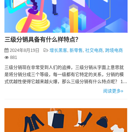
三级分销具备有什么样特点？
2024年8月19日
增长黑客
,
新零售
,
社交电商
,
跨境电商
881
三级分销现在非常受到人们的追捧，三级分销从字面上意思就
是将分销分成三个等级，每一级都有它特定的关系，分销的模
式优越性使得它越来越火爆，那么三级分销有什么特点呢？ 1、
全员可分销 三级分销成为分销商的门槛低、不需要全职代理，
阅读更多»
可以当做人们的副业进行销售，三级分销为用户提供了无限三
级分佣的循环分销模式，让企业能够迅速发展粉丝成为分销
商，以个人为中心，带动周围的需求者参与分销。可以做到全
员参与，不论什么样…