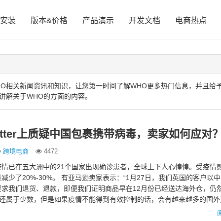
安装
版本&价格
产品演示
开发文档
电商热点
O相关新闻资讯和知识，让您第一时间了解WHO更多热门信息，并且给
讲解关于WHO的方面的内容。
itter上质疑中国包裹携带病毒，卖家如何应对
跨境电商
4472
疫情已在五大洲中的21个国家出现确诊患者，全球上下人心惶惶。受疫情
减少了20%-30%。 有亚马逊卖家表示：“1月27日，我们英国的客户以
要求我们退货、退款，即便我们证明商品早在12月份已经送达海外仓，仍
况还属于少数，但是如果疫情不能得到有效控制的话，会有越来越多的国外
！那么面…