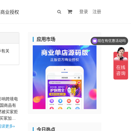
登录
注册
商业授权
应用市场
现在有优惠活动吗
予有关
？
影响跨境电
中国商品有
然被买家拒
买家加入
阅读更多»
今日热点