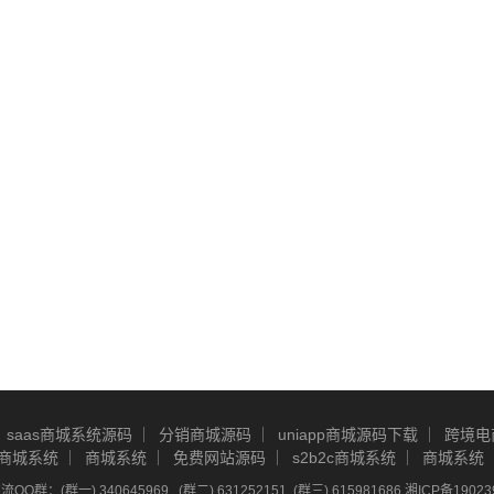
saas商城系统源码
分销商城源码
uniapp商城源码下载
跨境电
商城系统
商城系统
免费网站源码
s2b2c商城系统
商城系统
Q群：(群一) 340645969 , (群二) 631252151, (群三) 615981686
湘ICP备19023