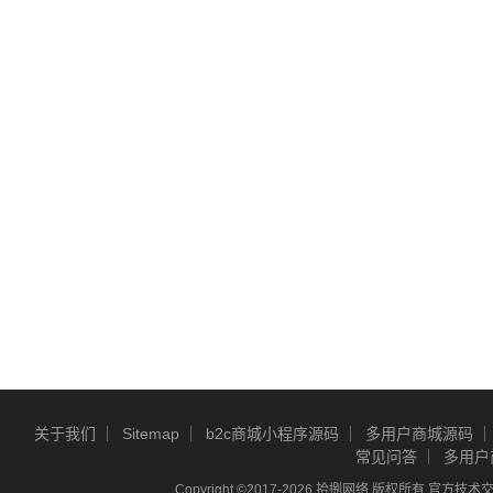
关于我们
Sitemap
b2c商城小程序源码
多用户商城源码
常见问答
多用户
Copyright ©2017-2026 拾捌网络 版权所有 官方技术交流Q