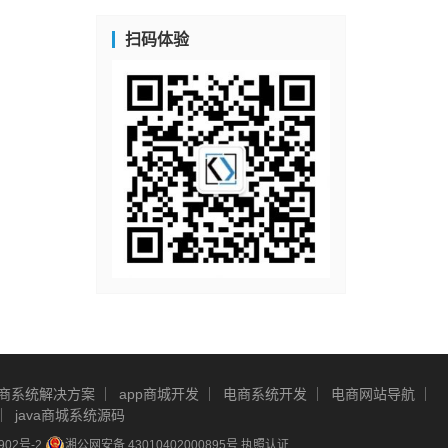
扫码体验
商系统解决方案
app商城开发
电商系统开发
电商网站导航
java商城系统源码
902号-2
湘公网安备 43010402000895号
执照认证