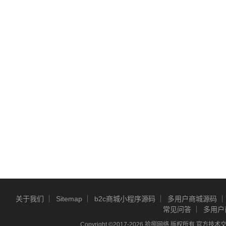
关于我们
Sitemap
b2c商城小程序源码
多用户商城源码
常见问答
多用户
Copyright ©2017-2026 拾捌网络 版权所有 官方技术交流Q