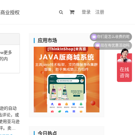
登录
注册
商业授权
你们是怎么收费的呢
应用市场
现在有优惠活动吗
ew更多
面的内
马逊的自动
品评论，或
使用亚马逊
索评。卖…
今日热点