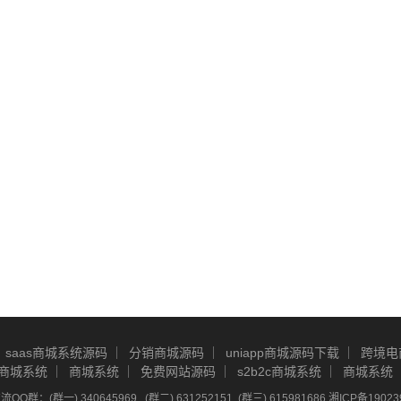
saas商城系统源码
分销商城源码
uniapp商城源码下载
跨境电
商城系统
商城系统
免费网站源码
s2b2c商城系统
商城系统
Q群：(群一) 340645969 , (群二) 631252151, (群三) 615981686
湘ICP备19023