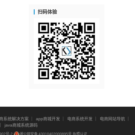
扫码体验
商系统解决方案
app商城开发
电商系统开发
电商网站导航
java商城系统源码
902号-2
湘公网安备 43010402000895号
执照认证