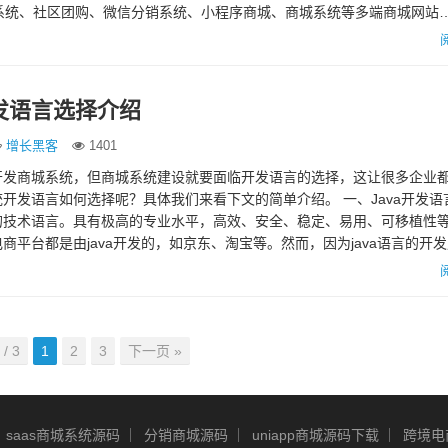
城系统、社区团购、微信分销系统、小程序商城、商城系统等多端商城网站
发语言选择介绍
增长黑客
1401
开发商城系统，但商城系统建设就要面临开发语言的选择，这让很多企业
开发语言如何选择呢？具体我们来看下文的简单介绍。 一、Java开发语言 
的技术语言。具有极高的专业水平，高效、安全、稳定、易用、可移植性
商平台都是由java开发的，如京东、淘宝等。然而，因为java语言的开
众群体大…
 / 3
1
2
3
下一页 »
saas商城系统源码
分销商城源码
uniapp商城源码下载
跨境电