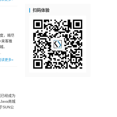
扫码体验
态度，竭尽
<来客推
商城、
…
阅读更多»
城已经成为
ava商城
于SUN公