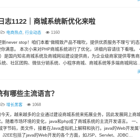
日志1122｜商城系统新优化来啦
电商热点
,
行业动态
1160
nd，更新never stop！咱们本着“做精致产品不瞎吹，提供优质服务不理亏”的
你满意。 本次小来对PHP商城系统进行了优化，详细内容请往下看哦。 
tui.com）是国内知名商城系统及商城网站建设提供商，为企业级商家提供零售
城系统、社区团购、微信分销系统、小程序商城、商城系统等多端商城网站
统有哪些主流语言？
增长黑客
1068
的今天，越来越多的企业通过建设商城系统来拓展业务，因此发展网上商
。随着市场环境的变化，java和php成了商城系统的主流开发语言。 一、J
译成字节码，类文件，接着在Java虚拟机上解释和执行。java的Web开发属
J2EE包括了java的Web开发的各个方面，如JSP、Servlet、JDBC…