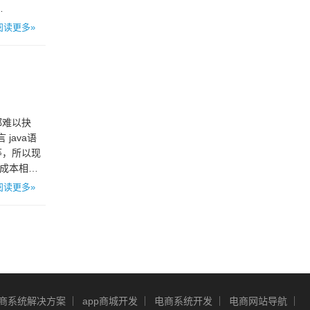
…
阅读更多»
都难以抉
java语
等，所以现
发成本相对
阅读更多»
商系统解决方案
app商城开发
电商系统开发
电商网站导航