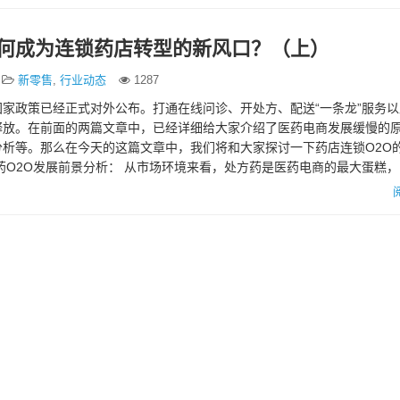
如何成为连锁药店转型的新风口？（上）
新零售
,
行业动态
1287
家政策已经正式对外公布。打通在线问诊、开处方、配送“一条龙”服务
释放。在前面的两篇文章中，已经详细给大家介绍了医药电商发展缓慢的
分析等。那么在今天的这篇文章中，我们将和大家探讨一下药店连锁O2O
药O2O发展前景分析： 从市场环境来看，处方药是医药电商的最大蛋糕
亿尚待开发 ；…