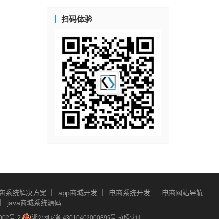
扫码体验
商系统解决方案
app商城开发
电商系统开发
电商网站导航
java商城系统源码
902号-2
湘公网安备 43010402000895号
执照认证