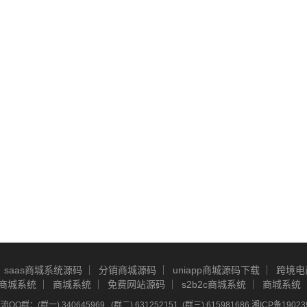
saas商城系统源码
分销商城源码
uniapp商城源码下载
跨境电
商城系统
商城系统
免费网站源码
s2b2c商城系统
商城系统
Q群：(群一) 340645969 , (群二) 631252151, (群三) 615981686
湘ICP备19023