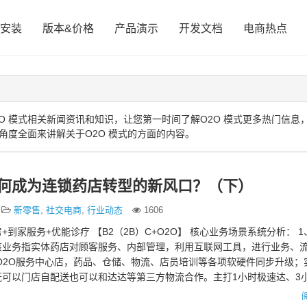
安装
版本&价格
产品演示
开发文档
电商热点
O 模式相关新闻资讯和知识，让您第一时间了解O2O 模式更多热门信息
角度全面来讲解关于O2O 模式的方面的内容。
如何成为连锁药店转型的新风口？（下）
新零售
,
社交电商
,
行业动态
1606
到家服务+优能诊疗 【B2（2B）C+O2O】 核心业务场景系统分析： 1
该业务指实体药店对顾客服务、内部管理，利用互联网工具，进行业务、
O2O服务中心店，药品、仓储、物流、店员培训等各项软硬件同步升级；
既可以门店自配送也可以和达达等第三方物流合作。主打1小时极速达、3
；同…