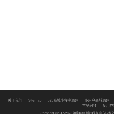
关于我们
Sitemap
b2c商城小程序源码
多用户商城源码
常见问答
多用户
Copyright ©2017-2026 拾捌网络 版权所有 官方技术交流Q