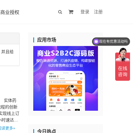
登录
注册
商业授权
应用市场
现在有优惠活动吗
，并且给
、 实体药
流程的创新
实现线上订
小时速达、
阅读更多»
今日热点