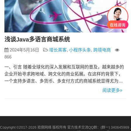
浅谈Java多语言商城系统
2024年5月16日
增长黑客
,
小程序头条
,
跨境电商
866
一、引言 随着全球化的深入发展和互联网的普及，越来越多的
企业开始寻求跨地域、跨文化的商业拓展。在这样的背景下，
一个支持多语言、多货币、多支付方式的商城系统显得尤为重
要。本文将详细介绍一个基于Java开发的多语言商城系统，该
阅读更多»
系统旨在帮助企业轻松实现全球化电商战略。 二、系统概述 本
多语言商城系统采用Java作为后端开发语言，结合Spring
Boot、MyBatis等框架，构建了一个高效、稳定、可扩…
Copyright ©2017-2026 拾捌网络 版权所有 官方技术交流QQ群：(群一) 340645969 ,