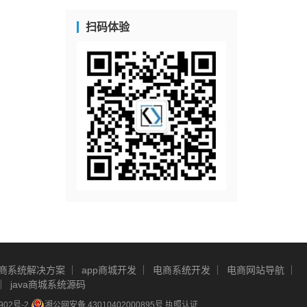
扫码体验
商系统解决方案
app商城开发
电商系统开发
电商网站导航
java商城系统源码
902号-2
湘公网安备 43010402000895号
执照认证