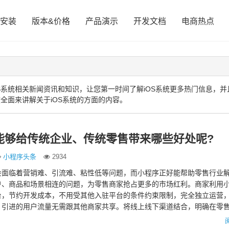
安装
版本&价格
产品演示
开发文档
电商热点
S系统相关新闻资讯和知识，让您第一时间了解iOS系统更多热门信息，并
全面来讲解关于iOS系统的方面的内容。
能够给传统企业、传统零售带来哪些好处呢?
小程序头条
2934
会面临着营销难、引流难、粘性低等问题，而小程序正好能帮助零售行业
户、商品和场景相连的问题，为零售商家抢占更多的市场红利。商家利用
台，节约开发成本，不用受其他入驻平台的条件约束限制，完全独立运营
，引进的用户流量无需跟其他商家共享。将线上线下渠道结合，明确在零
使零售行业的商家能更好展…