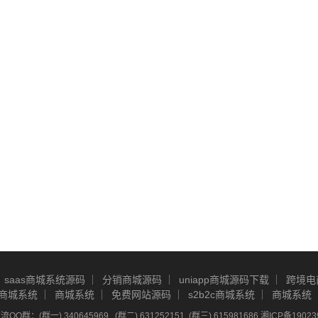
saas商城系统源码
分销商城源码
uniapp商城源码下载
跨境电
商城系统
商城系统
免费网站源码
s2b2c商城系统
商城系统
Q群：(群一) 340645969 , (群二) 631252151, (群三) 615981686
湘ICP备19023