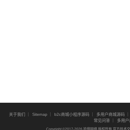
关于我们
Sitemap
b2c商城小程序源码
多用户商城源码
常见问答
多用户
Copyright ©2017-2026 拾捌网络 版权所有 官方技术交流Q