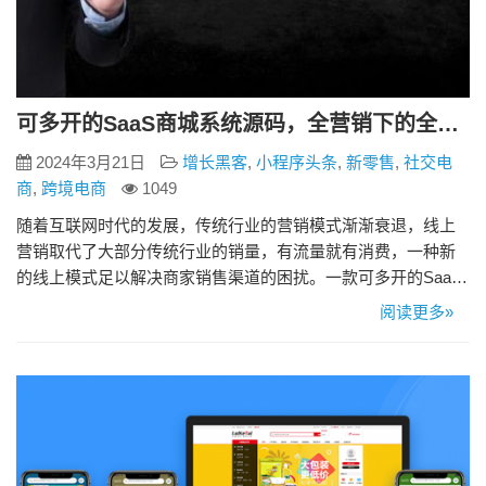
可多开的SaaS商城系统源码，全营销下的全新获客模式
2024年3月21日
增长黑客
,
小程序头条
,
新零售
,
社交电
商
,
跨境电商
1049
随着互联网时代的发展，传统行业的营销模式渐渐衰退，线上
营销取代了大部分传统行业的销量，有流量就有消费，一种新
的线上模式足以解决商家销售渠道的困扰。一款可多开的SaaS
商城系统源码，可以让商家通过全平台的营销来抓住精准流
阅读更多»
量。 一、什么是SaaS商城系统源码？ SaaS商城系统源码是一
款基于多端互联网应用，为企业提供一站式的商城解决方案，
源码可二开，可直接部署上线。覆盖了目前主流的端口，比如
微信小程序…