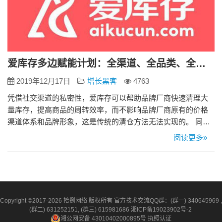
爱库存多边赋能计划：全渠道、全品类、全开放
2019年12月17日
增长黑客
4763
凭借社交渠道的私密性，爱库存可以帮助品牌厂商快速清理大
量库存，提高商品的周转效率，而不影响品牌厂商原有的价格
渠道体系和品牌形象，这是传统的清仓方法无法实现的。 同
时，爱库存提供“5天入驻，7天回款”的服务，保证品牌经销商的
阅读更多»
现金流。在去中心模式下，通过分销商对消费者的深入服务，
商品的售后服务率也大大降低。这些优势不仅解决了品牌商对
去库存的“迫切需求”，也使资本关注这种创新模式背后的商业想
象力。在成立…
Copyright ©2017-2026 拾捌网络 版权所有 官方技术交流QQ群：(群一) 340645969 ,
(群二) 631252151, (群三) 615981686
湘ICP备19023902号-2
湘公网安备 43010402000895号
执照认证