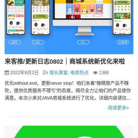
来客推/更新日志0802｜商城系统新优化来啦
2022年8月2日
增长黑客
,
电商热点
1368
优化without end，更新never stop！咱们本着“做精致产品不瞎
吹，提供优质服务不理亏”的态度，竭尽全力让咱们的产品使你
满意。本次小来对JAVA商城系统进行了优化，详细内容请往下
看哦。 <来客推（www.laiketui.com）是国内知名商城系统
阅读更多»
及商城网站建设提供商，为企业级商家提供零售商城、B2B2C
多用户商城系统、社区团购、微信分…