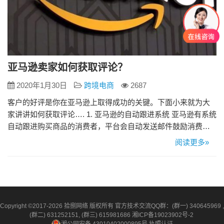
亚马逊卖家如何获取评论？
2020年1月30日
跨境电商
2687
客户的好评是你在亚马逊上取得成功的关键。下面小来就为大
家讲讲如何获取评论…. 1. 亚马逊的自动跟进系统 亚马逊有系统
自动跟进购买商品的消费者，平台会自动发送邮件鼓励消费者
留下产品评论，或者报告他们购买的产品所存在的问题。 通常
阅读更多»
亚马逊只会给买家发送一封请求评论的邮件。 2.使用亚马逊的
索评功能 最近亚马逊推出了的索评功能Request a Review，点
击一下就能自动向消费者索评。卖…
Copyright ©2017-2026 拾捌网络 版权所有 官方技术交流QQ群：(群一) 340645969 ,
(群二) 631252151, (群三) 615981686
湘ICP备19023902号-2
湘公网安备 43010402000895号
执照认证