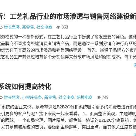
新：工艺礼品行业的市场渗透与销售网络建设
增长黑客
,
新零售
,
社交电商
853
商务模式的一种创新形式，在工艺礼品行业中扮演了愈发重要的角色。这
或品牌商不直接向终端消费者销售产品，而是通过一系列分销商进行商品
的优势在于其高效的市场渗透和销售网络建设。 首先，减轻了品牌方的市
工艺礼品生产商通过培育多个分销伙伴来分散市场风险和促销成本。每个
这可有效地扩大产品的市场…
销系统如何提高转化
增长黑客
,
小程序头条
,
新零售
,
社交电商
,
跨境电商
749
分销系统的企业来说，是希望通过B2B2C分销系统吸引更多的消费者进行消
引更多的客户的呢？接下来就一起来看看。 1、页面整洁美观，主题鲜明
的眼球，一个布局合理、图片精美、颜色统一协调的B2B2C分销系统，
，尤其是商城系统的首页，要做到主题鲜明、突出重点，而其他关注度较
通过内链…