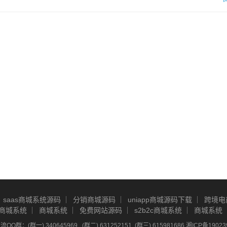
saas商城系统源码
分销商城源码
uniapp商城源码下载
跨境电
商城系统
商城系统
免费网站源码
s2b2c商城系统
商城系统
Q群：(群一) 340645969 , (群二) 631252151, (群三) 615981686
湘ICP备19023