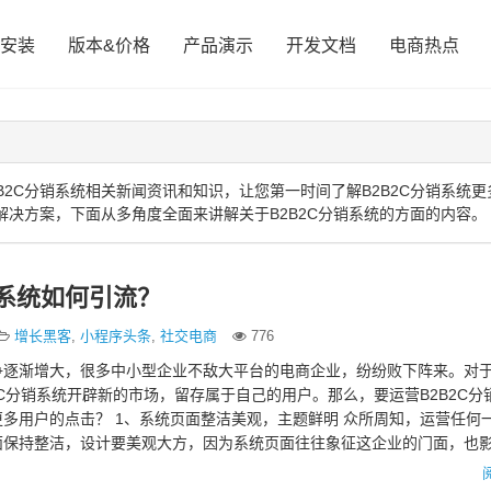
安装
版本&价格
产品演示
开发文档
电商热点
2C分销系统相关新闻资讯和知识，让您第一时间了解B2B2C分销系统更
解决方案，下面从多角度全面来讲解关于B2B2C分销系统的方面的内容。
销系统如何引流？
增长黑客
,
小程序头条
,
社交电商
776
争逐渐增大，很多中小型企业不敌大平台的电商企业，纷纷败下阵来。对
2C分销系统开辟新的市场，留存属于自己的用户。那么，要运营B2B2C分
多用户的点击？ 1、系统页面整洁美观，主题鲜明 众所周知，运营任何
面保持整洁，设计要美观大方，因为系统页面往往象征这企业的门面，也
象。因此，系统…