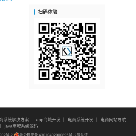
扫码体验
商系统解决方案
app商城开发
电商系统开发
电商网站导航
java商城系统源码
902号-2
湘公网安备 43010402000895号
执照认证