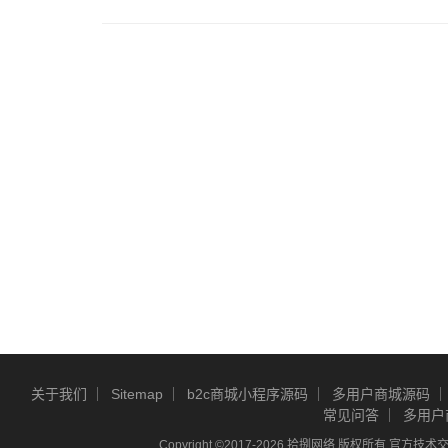
关于我们
Sitemap
b2c商城小程序源码
多用户商城源码
常见问答
多用户
Copyright ©2017-2026 拾捌网络 版权所有 官方技术交流Q