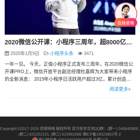
2020微信公开课：小程序三周年，超8000亿交易额，商业生态正当时
2020年1月9日
小程序头条
3471
一年一见。 今天，正值小程序正式发布三周年，在2020微信公
开课PRO上，微信开放平台副总经理杜嘉辉为大家带来小程序
的全新消息： 2019年小程序日活跃用户超过3亿，累计创造
8000多亿交易额，同比增长160%。 20多分钟的演讲里，他多
阅读更多»
次提到一句话：要帮助商家打造属于自己的商业闭环。你嗅到
了什么？ “ 小程序三周年：质变正在进行 自2017年1月微信小程
序上线以来，截至2018年7月…
Copyright ©2017-2026 拾捌网络 版权所有 官方技术交流QQ群：(群一) 340645969 ,
(群二) 631252151, (群三) 615981686
湘ICP备19023902号-2
湘公网安备 43010402000895号
执照认证