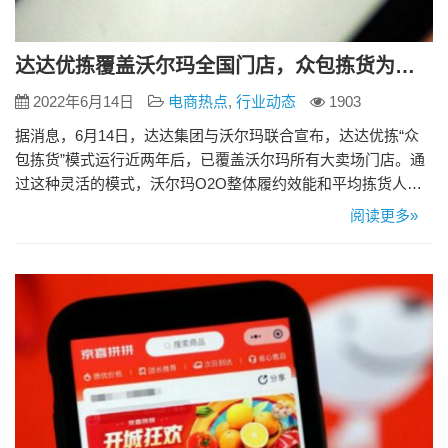
达达优拣覆盖沃尔玛全国门店，众包拣货为超35000人创造灵活就业机会
2022年6月14日
电商热点
,
行业动态
1903
据消息，6月14日，达达集团与沃尔玛联合宣布，达达优拣“众
包拣货”模式运行近两年后，已覆盖沃尔玛所有大卖场门店。通
过这种灵活的模式，沃尔玛O2O整体履约效能和平均拣货人效
同比实现两位数增长，并累计为超过35000人创造灵活就业机
阅读更多»
会。今后，沃尔玛与达达集团将尝试更多可能性，为零售业提
效带来更多的创新举措。 达达优拣的 “众包拣货”模式，招募众
包拣货员服务于门店全渠道订单拣货、商品打包、订单交付等
工作…