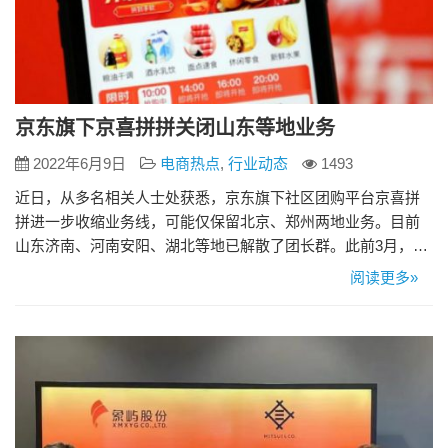
京东旗下京喜拼拼关闭山东等地业务
2022年6月9日
电商热点
,
行业动态
1493
近日，从多名相关人士处获悉，京东旗下社区团购平台京喜拼
拼进一步收缩业务线，可能仅保留北京、郑州两地业务。目前
山东济南、河南安阳、湖北等地已解散了团长群。此前3月，京
喜拼拼已经历过一轮撤城，从20多个省份缩减至北京、山东、
阅读更多»
河南、湖北四省市。 此前京喜业务曾于2021年5月相继退出福
建、甘肃、贵州、吉林、宁夏和青海等省份，并于8月退出山西
市场。 据了解，京东曾于2021年一季度将京喜、京东产发等业
务并…