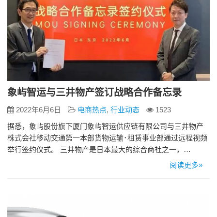
象屿智运与三井物产签订战略合作备忘录
2022年6月6日
电商热点
,
行业动态
1523
据悉，象屿股份旗下厦门象屿智运供应链有限公司与三井物产
株式会社移动交通第一本部货物运输･租赁事业部通过远程视频
举行签约仪式。 三井物产是日本最大的综合商社之一，
2021《财富》世界500强排名114位，经营范围包括金属资源、
阅读更多»
能源、钢铁、化工、机械、粮油食品、医疗、零售等诸多领
域，经过百余年波澜壮阔的发展，在全球范围内积累了丰富的
供应链运营经验。长期以来，象屿与三井物产建立了良好的信
任与合作关系，本…