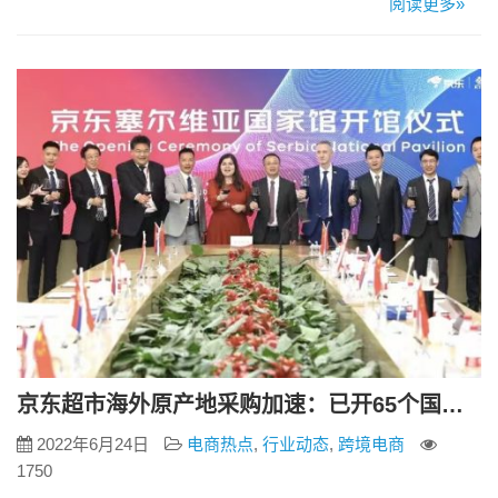
阅读更多»
积近1000平米。店内汇集了包括国际大牌和新锐国货美妆、实
用主义服饰穿搭、居家品质生活、户外运动爆品以及国内外奢
品钟表大牌等新时尚生活全品类商品。 京东零售美妆事业部总
经理…
京东超市海外原产地采购加速：已开65个国家馆，年内开设上百个
2022年6月24日
电商热点
,
行业动态
,
跨境电商
1750