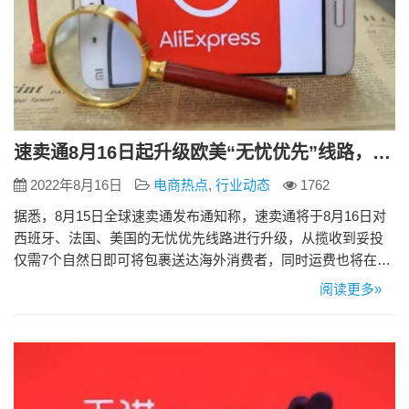
速卖通8月16日起升级欧美“无忧优先”线路，可实现7日达
2022年8月16日
电商热点
,
行业动态
1762
据悉，8月15日全球速卖通发布通知称，速卖通将于8月16日对
西班牙、法国、美国的无忧优先线路进行升级，从揽收到妥投
仅需7个自然日即可将包裹送达海外消费者，同时运费也将在原
有基础上大幅下降。商家若已经配置无忧优先物流线路，无需
阅读更多»
做任何改动即可直接使用。 相比其他跨境线路，新无忧优先可
媲美快递的时效，但仍保留专线类服务的计费方式，为商家提
供更快更省的优质跨境物流服务。 <来客推（www.laike…