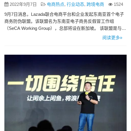
2022年9月7日
电商热点
,
行业动态
,
跨境电商
1524
9月7日消息，Lazada联合电商平台和企业发起东南亚首个电子
商务防伪联盟。该联盟名为东南亚电子商务反假冒工作组
（SeCA Working Group），总部将设在新加坡。 该联盟是与新
加坡知识产权局（IPOS）组织的IP Week @ SG同时发起的，
阅读更多»
旨在建立一套电子商务中知识产权（IP）权利保护的最佳实践
和标准。 参与该联盟的电商平台有Lazada、速卖通、
Carousell、微信、TikTo…