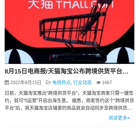
8月15日电商报/天猫淘宝公布跨境供货平台，协助商家实现0门槛低成本出海
2022年8月15日
电商热点
,
行业动态
1667
日前，天猫淘宝推出“跨境供货平台”，天猫淘宝商家只需一键签
约，就可“0运营”开启出海生意。 据悉，商家签约这个“跨境供货
平台”后，其天猫淘宝店铺里的商品就会自动同步至跨境供货平
台。这些商品会通过两种渠道出海：1）入选Lazada和速卖通平
阅读更多»
台的“淘宝精选”频道，覆盖东南亚及韩国约6.6亿消费者；2）作
为货源提供给做跨境分销的分销商们，经由他们卖给全球消费
者。 对于商家来说，通过这种“供货模式”出海几…