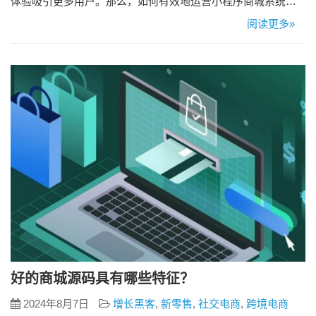
体验吸引更多用户。那么，如何有效地运营小程序商城系统
呢？以下是一些实用的小技巧，帮助商家更好地管理和提升小
阅读更多»
程序商城的运营效果。 一、精美的界面设计 用户进入小程序商
城的第一印象往往来源于界面设计。一个简洁、美观且用户友
好的界面设计能够显著提升用户体验。建议商家在设计界面
时，注重以下几点： 1…
好的商城源码具有哪些特征？
2024年8月7日
增长黑客
,
新零售
,
社交电商
,
跨境电商