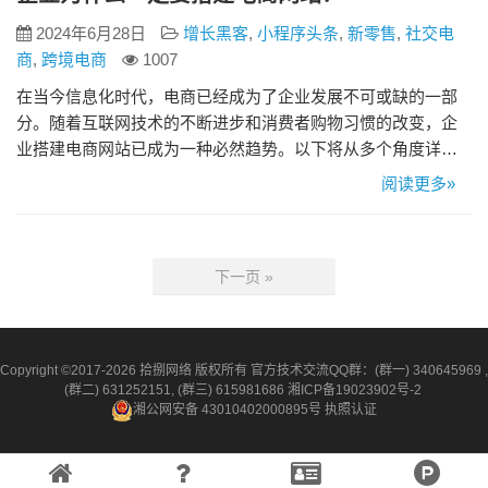
2024年6月28日
增长黑客
,
小程序头条
,
新零售
,
社交电
商
,
跨境电商
1007
在当今信息化时代，电商已经成为了企业发展不可或缺的一部
分。随着互联网技术的不断进步和消费者购物习惯的改变，企
业搭建电商网站已成为一种必然趋势。以下将从多个角度详细
分析企业为什么一定要搭建电商网站。 一、扩大市场覆盖面 传
阅读更多»
统的线下销售模式受地理位置和营业时间的限制，难以全面覆
盖潜在消费者。而电商网站的出现打破了这些限制，让企业能
够将产品推广到全国甚至全球。通过电商网站，企业可以24小
下一页 »
时不间断地展示和…
Copyright ©2017-2026 拾捌网络 版权所有 官方技术交流QQ群：(群一) 340645969 ,
(群二) 631252151, (群三) 615981686
湘ICP备19023902号-2
湘公网安备 43010402000895号
执照认证