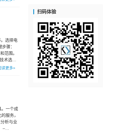
扫码体验
等。选择电
键步骤：
模和范围。
、技术选型
阅读更多»
具。一个成
化的服务，
求分析与业
 –…