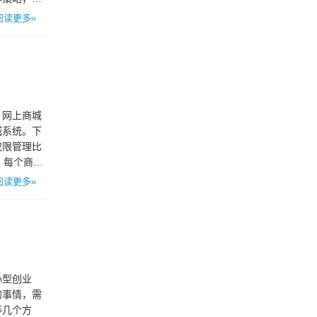
阅读更多»
。网上商城
城系统。下
权限管理比
。每个商家
阅读更多»
小型创业
的事情，需
等几个方