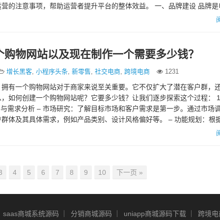
营的注意事项，帮助运营者提升平台的整体效益。 一、品牌建设 品牌是
户并让他们产生信任感的关键…
个购物网站以及现在制作一个需要多少钱？
增长黑客
,
小程序头条
,
新零售
,
社交电商
,
跨境电商
1231
，拥有一个购物网站对于商家来说至关重要。它不仅扩大了潜在客户群，
，如何创建一个购物网站呢？它要多少钱？让我们逐步探索这个过程： 1
划与需求分析 – 市场研究：了解目标市场和客户需求是第一步。通过市场
群体及其具体需求，例如产品类别、设计风格偏好等。 – 功能规划：根
3
4
5
6
7
8
9
10
下一页 »
saas商城系统源码
分销商城源码
uniapp商城源码下载
跨境电