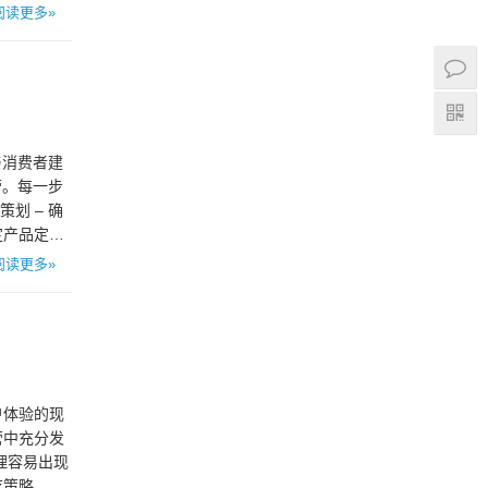
阅读更多»
与消费者建
营。每一步
划 – 确
定产品定位
阅读更多»
户体验的现
营中充分发
理容易出现
存策略，减