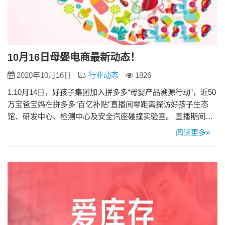
10月16日母婴电商最新动态！
2020年10月16日
行业动态
1826
1.10月14日，好孩子集团加入拼多多“母婴产品溯源行动”，近50
万宝爸宝妈在拼多多“百亿补贴”直播间零距离探访好孩子生态
馆、研发中心、检测中心及安全汽座碰撞实验室。 直播期间，
好孩子近30款明星产品如“带娃神器”婴儿推车、“人气王”儿童安
阅读更多»
全座椅等受到90后宝妈追捧，带动平台当日儿童出行用品销量
上涨近160%。 2.10月11日，贝因美旗下母婴电商“妈妈购”在多
家第三方投诉平台遭遇自家“店主”投诉…