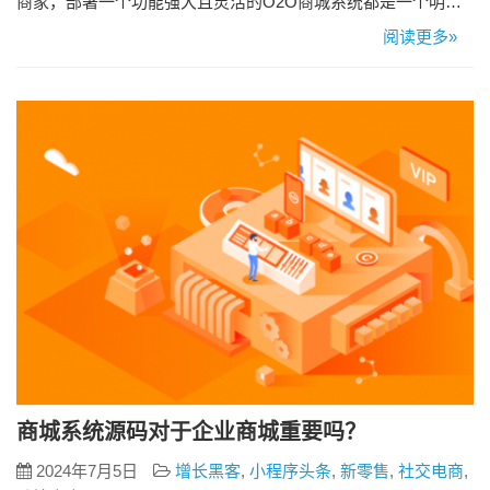
商家，部署一个功能强大且灵活的O2O商城系统都是一个明智
的选择。然而，市场上O2O商城系统源码种类繁多，质量参差
阅读更多»
不齐，选择一款适合自己业务需求的源码变得尤为关键。本文
将分享购买O2O商城系统源码时需考虑的几个重要因素，帮助
您做出明智的决策。 一、功能全面性 首先，O2O商城系统的功
能全面性…
商城系统源码对于企业商城重要吗？
2024年7月5日
增长黑客
,
小程序头条
,
新零售
,
社交电商
,