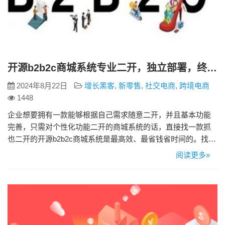
开源b2b2c商城系统专业二开，独立部署，终身授权
2024年8月22日
增长黑客
,
新零售
,
社交电商
,
跨境电商
1448
企业想要拥有一款能够根据自己需求随意二开，并且基本功能
完善，只需对个性化功能二开的商城系统的话，直接找一款抓
也二开的开源b2b2c商城系统是最高效、最省钱省时间的。找一
款集灵活性和可扩展性于一体的Java开源b2b2c商城系统，来客
阅读更多»
推这款uniapp商城源码基本上能够满足您需求。 专业二开，源
码0加密 大多卖源码的公司不会真正交付全部源码给用户，要么
就是在域名上做限制，要么就只提供一些源码接口，二…