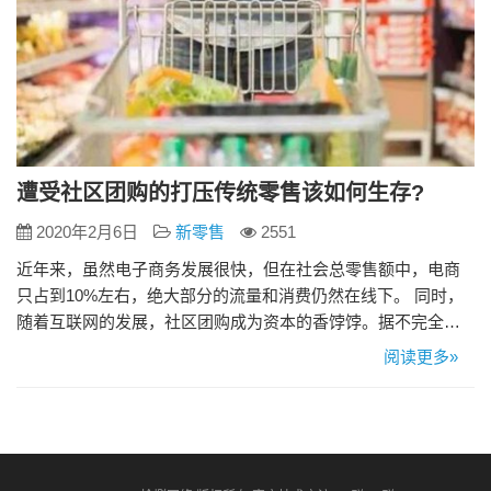
遭受社区团购的打压传统零售该如何生存?
2020年2月6日
新零售
2551
近年来，虽然电子商务发展很快，但在社会总零售额中，电商
只占到10%左右，绝大部分的流量和消费仍然在线下。 同时，
随着互联网的发展，社区团购成为资本的香饽饽。据不完全统
计，在近100天内，这个赛道至少有十几家公司获得融资，像十
阅读更多»
荟团、你我您、食享会、呆萝卜、邻邻壹、考拉精选等，融资
规模超过20亿元。 风口下社区团购如火如荼，而传统的社区商
超生意却每况愈下，社区人流本身就有限，现在人流被分流，
传统的夫妻…