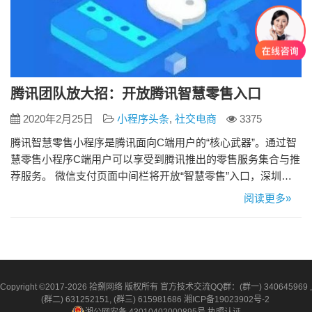
腾讯团队放大招：开放腾讯智慧零售入口
2020年2月25日
小程序头条
,
社交电商
3375
腾讯智慧零售小程序是腾讯面向C端用户的“核心武器”。通过智
慧零售小程序C端用户可以享受到腾讯推出的零售服务集合与推
荐服务。 微信支付页面中间栏将开放“智慧零售”入口，深圳地
区用户可通过微信客户端“我-支付-腾讯服务-智慧零售”访问腾讯
阅读更多»
智慧零售小程序，已接入商家包括每日优鲜、永辉、优衣库、
沃尔玛等。 以每日优鲜为例，C端用户进入微信支付页面，可
在腾讯服务入口点击“智慧零售”，进入后可浏览距离最近的前…
Copyright ©2017-2026 拾捌网络 版权所有 官方技术交流QQ群：(群一) 340645969 ,
(群二) 631252151, (群三) 615981686
湘ICP备19023902号-2
湘公网安备 43010402000895号
执照认证