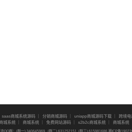
saas商城系统源码
分销商城源码
uniapp商城源码下载
跨境电
商城系统
商城系统
免费网站源码
s2b2c商城系统
商城系统
Q群：(群一) 340645969 , (群二) 631252151, (群三) 615981686
湘ICP备19023