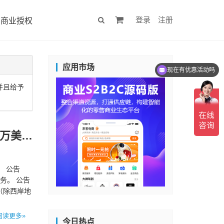
登录
注册
商业授权
应用市场
现在有优惠活动吗
并且给予
8月23日电商快报|医药B2B供应链平台“一块医药”完成数千万美元B轮融资
。 公告
务。 公告
（除西岸地
阅读更多»
今日热点