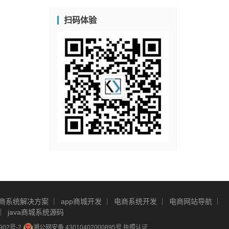
扫码体验
商系统解决方案
app商城开发
电商系统开发
电商网站导航
java商城系统源码
902号-2
湘公网安备 43010402000895号
执照认证