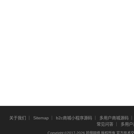
关于我们
Sitemap
b2c商城小程序源码
多用户商城源码
常见问答
多用户
Copyright ©2017-2026 拾捌网络 版权所有 官方技术交流Q