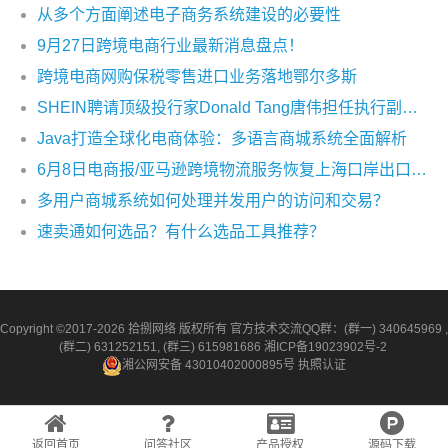
从多个方面阐述电子商务系统建设的必要性
9月27日跨境电商行业最新消息盘点！
跨境电商网购保税零售进口业务落地鄂尔多斯
SHEIN聘请顶级投行家Donald Tang唐伟担任执行副董事长
Java打造全球化电商体验：多语言商城系统全面解析
6月8日电商报/亚马逊跨境物流服务恢复上海口岸出口业务
多用户商城系统如何处理并发用户的访问和交易？
速卖通如何选品？有什么选品工具推荐？
Copyright ©2017-2026 拾捌网络 版权所有 官方技术交流QQ群：(群一) 340645969 ,
(群二) 631252151, (群三) 615981686
湘ICP备19023902号-2
湘公网安备 43010402000895号
执照认证
返回首页
问答社区
产品授权
源码下载