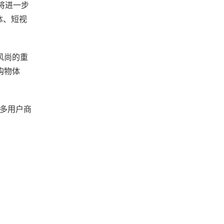
将进一步
体、短视
风尚的重
购物体
C多用户商