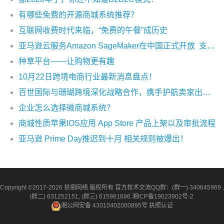
有哪些免费的开源商城系统推荐？
互联网收费时代来临，“免费的午餐”成历史
亚马逊云服务Amazon SageMaker在中国正式开放 支持一键部署模型
种草平台——让购物更有趣
10月22日跨境电商行业最新消息盘点！
百世国际与珊瑚跨境深化战略合作，携手护航卖家出海东南亚
企业怎么选择微商城系统？
商城性质苹果IOS应用 App Store 产品上架以及审批流程
亚马逊 Prime Day推迟到十月 相关规则被爆出！
Copyright ©2017-2026 拾捌网络 版权所有 官方技术交流QQ群：(群一) 340645969 ,
(群二) 631252151, (群三) 615981686
湘ICP备19023902号-2
湘公网安备 43010402000895号
执照认证