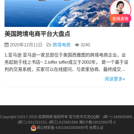
美国跨境电商平台大盘点
2020年12月11日
跨境电商
3240
1.亚马逊 亚马逊一家总部位于美国西雅图的跨境电商企业，业
务起始于线上书店~ 2.ioffer ioffer成立于2002年， 是一个基于谈
判的交易系统，买家可以在线提问、与卖家协商、最终成交并
可以在线付款。ioffer在线商品早已超过100万种，拥有着100万
阅读更多»
在线活跃买家和42万的FACEBOOK脸书粉丝的关注量。此外，
Ioffer平台特有“砍价谈判模式”更是成为网站吸引买家和卖家的方
式——双方…
Copyright ©2017-2026 拾捌网络 版权所有 官方技术交流QQ群：(群一) 340645969 ,
(群二) 631252151, (群三) 615981686
湘ICP备19023902号-2
湘公网安备 43010402000895号
执照认证