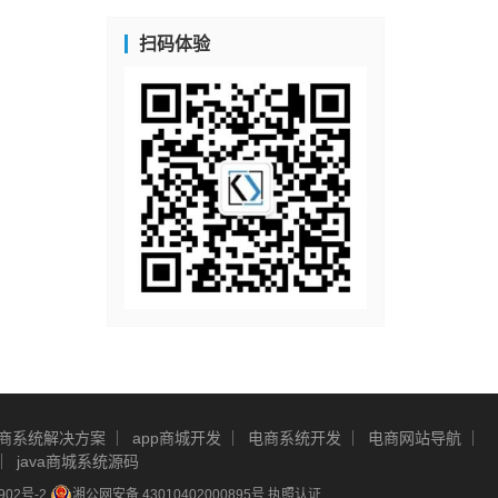
扫码体验
商系统解决方案
app商城开发
电商系统开发
电商网站导航
java商城系统源码
902号-2
湘公网安备 43010402000895号
执照认证