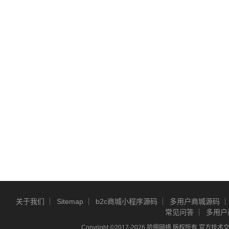
关于我们
Sitemap
b2c商城小程序源码
多用户商城源码
常见问答
多用户
Copyright ©2017-2026 拾捌网络 版权所有 官方技术交流Q