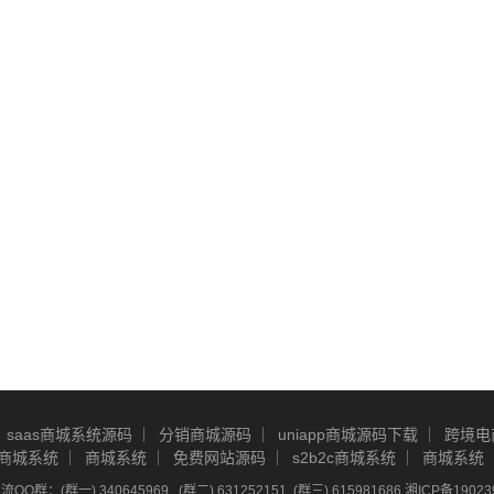
saas商城系统源码
分销商城源码
uniapp商城源码下载
跨境电
商城系统
商城系统
免费网站源码
s2b2c商城系统
商城系统
Q群：(群一) 340645969 , (群二) 631252151, (群三) 615981686
湘ICP备19023