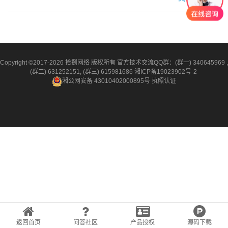
就是社交电商，其中的c2b是由阿里巴巴提出来的，大意是公司
要根据顾客的具体需求来供货及提供服务项目。 S意味着了供
货服务平台，而B则是商家，这种商家是直…
Copyright ©2017-2026 拾捌网络 版权所有 官方技术交流QQ群：(群一) 340645969 ,
(群二) 631252151, (群三) 615981686
湘ICP备19023902号-2
湘公网安备 43010402000895号
执照认证
返回首页
问答社区
产品授权
源码下载