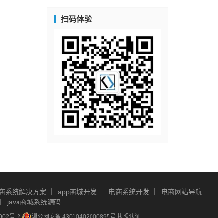
扫码体验
商系统解决方案
app商城开发
电商系统开发
电商网站导航
java商城系统源码
902号-2
湘公网安备 43010402000895号
执照认证