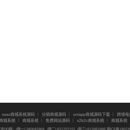
saas商城系统源码
分销商城源码
uniapp商城源码下载
跨境电
商城系统
商城系统
免费网站源码
s2b2c商城系统
商城系统
Q群：(群一) 340645969 , (群二) 631252151, (群三) 615981686
湘ICP备19023