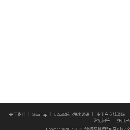
关于我们
Sitemap
b2c商城小程序源码
多用户商城源码
常见问答
多用户
Copyright ©2017-2026 拾捌网络 版权所有 官方技术交流Q