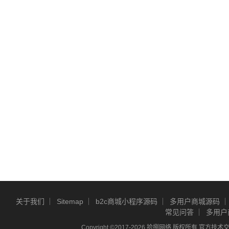
关于我们
Sitemap
b2c商城小程序源码
多用户商城源码
常见问答
多用户
Copyright ©2017-2026 拾捌网络 版权所有 官方技术交流Q