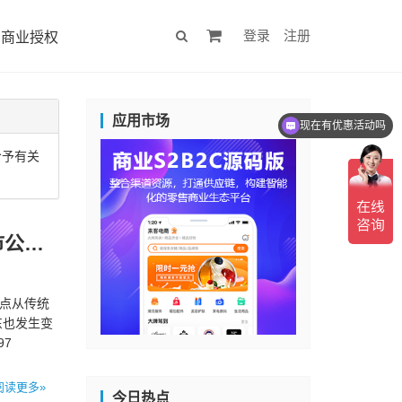
登录
注册
商业授权
应用市场
现在有优惠活动吗
给予有关
阿里巴巴集团和蚂蚁集团退出印度电商Paytm Mall，对上市公司Paytm持股不变
重点从传统
东也发生变
97
阅读更多»
今日热点