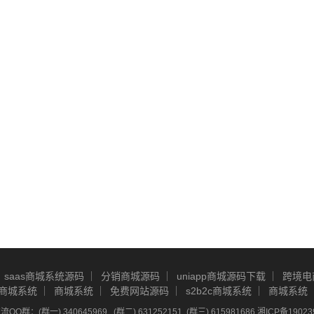
saas商城系统源码
分销商城源码
uniapp商城源码下载
跨境电
商城系统
商城系统
免费网站源码
s2b2c商城系统
商城系统
Q群：(群一) 340645969 , (群二) 631252151, (群三) 615981686
湘ICP备19023