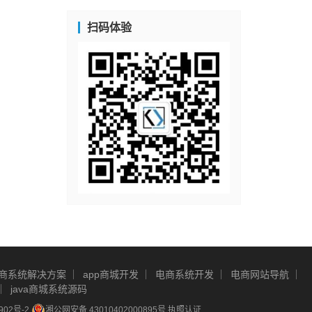
扫码体验
商系统解决方案
app商城开发
电商系统开发
电商网站导航
java商城系统源码
902号-2
湘公网安备 43010402000895号
执照认证