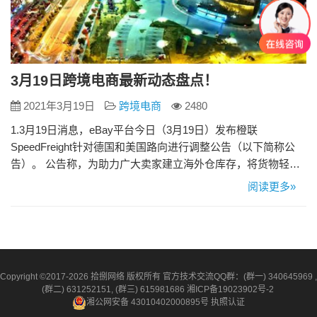
3月19日跨境电商最新动态盘点！
2021年3月19日
跨境电商
2480
1.3月19日消息，eBay平台今日（3月19日）发布橙联
SpeedFreight针对德国和美国路向进行调整公告（以下简称公
告）。 公告称，为助力广大卖家建立海外仓库存，将货物轻松
销往全球，橙联针对德国及美国路向的特价仓服务，新增空运
阅读更多»
服务产品。 公告显示，SpeedFreight海外仓头程德国、美国路
向新增空运服务产品：开通德国路向空运服务，服务时效8-12
个自然日完成从货物国内仓库入仓到德国eB…
Copyright ©2017-2026 拾捌网络 版权所有 官方技术交流QQ群：(群一) 340645969 ,
(群二) 631252151, (群三) 615981686
湘ICP备19023902号-2
湘公网安备 43010402000895号
执照认证