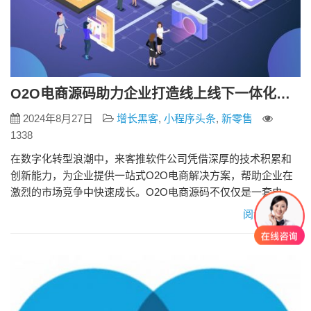
O2O电商源码助力企业打造线上线下一体化数字化服务体系
2024年8月27日
增长黑客
,
小程序头条
,
新零售
1338
在数字化转型浪潮中，来客推软件公司凭借深厚的技术积累和
创新能力，为企业提供一站式O2O电商解决方案，帮助企业在
激烈的市场竞争中快速成长。O2O电商源码不仅仅是一套电商
软件代码，它是集商城建设、用户管理、订单处理、支付系统
阅读更多»
集成、物流跟踪等多种功能于一体的完整解决方案。 什么是
O2O电商源码？ O2O电子商务，即Online to Offline电子商务模
式，是指线上平台与线下商家相结合，实现线上浏览…