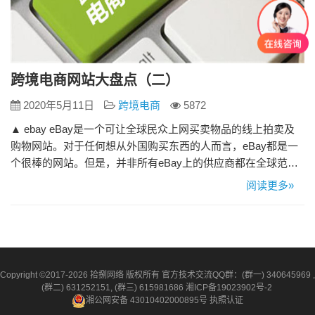
跨境电商网站大盘点（二）
2020年5月11日
跨境电商
5872
▲ ebay eBay是一个可让全球民众上网买卖物品的线上拍卖及
购物网站。对于任何想从外国购买东西的人而言，eBay都是一
个很棒的网站。但是，并非所有eBay上的供应商都在全球范围
内发货。 ▲ Indiamart.com Indiamart是印度知名的贸易B2B网
阅读更多»
站，其宗旨是促就来自全球各地的买家及供应商合作，帮助他
们相互贸易，从而为供应商带来广泛的商业机会，通过创造利
润来回报各地的…
Copyright ©2017-2026 拾捌网络 版权所有 官方技术交流QQ群：(群一) 340645969 ,
(群二) 631252151, (群三) 615981686
湘ICP备19023902号-2
湘公网安备 43010402000895号
执照认证