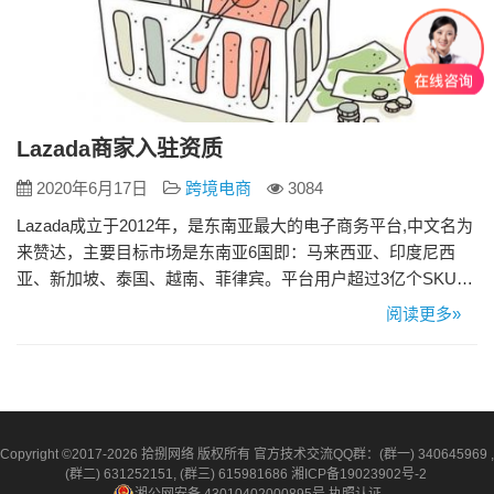
Lazada商家入驻资质
2020年6月17日
跨境电商
3084
Lazada成立于2012年，是东南亚最大的电子商务平台,中文名为
来赞达，主要目标市场是东南亚6国即：马来西亚、印度尼西
亚、新加坡、泰国、越南、菲律宾。平台用户超过3亿个SKU，
主要经营3C电子、家居用品、玩具、时尚服饰、运动器材等产
阅读更多»
品，平台从成立不到4年的时间就一跃成为东南亚最大的电子商
务平台，当然，有很多网友说lazada抄袭amazon，但毋庸置疑
的是lazada确实成为东南亚“amazon…
Copyright ©2017-2026 拾捌网络 版权所有 官方技术交流QQ群：(群一) 340645969 ,
(群二) 631252151, (群三) 615981686
湘ICP备19023902号-2
湘公网安备 43010402000895号
执照认证