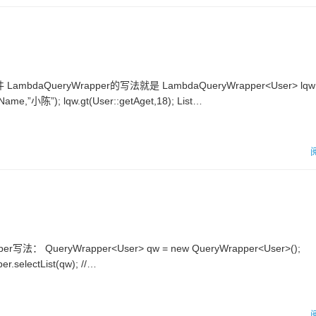
eryWrapper的写法就是 LambdaQueryWrapper<User> lqw 
ame,”小陈”); lqw.gt(User::getAget,18); List…
eryWrapper<User> qw = new QueryWrapper<User>();
r.selectList(qw); //…