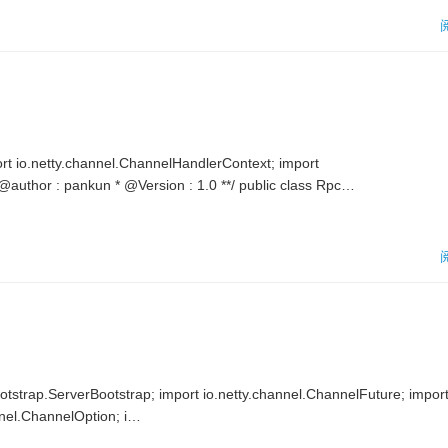
o.netty.channel.ChannelHandlerContext; import
@author : pankun * @Version : 1.0 **/ public class Rpc…
tstrap.ServerBootstrap; import io.netty.channel.ChannelFuture; impor
annel.ChannelOption; i…