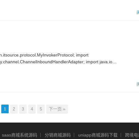
tsource.protocol.MyInvokerProtocol; import
tty.channel.ChannelInboundHandlerAdapter; import java.io…
1
2
3
4
5
下一页 »
saas商城系统源码
分销商城源码
uniapp商城源码下载
跨境电