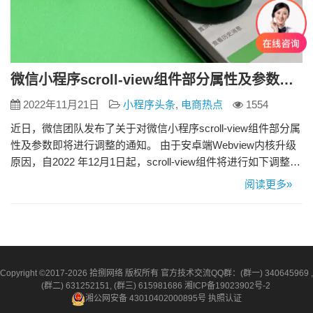
微信小程序scroll-view组件部分属性及参数即将调整
2022年11月21日
小程序头条
,
电商热点
1554
近日，微信团队发布了关于对微信小程序scroll-view组件部分属
性及参数即将进行调整的通知。 由于安卓端Webview内核升级
原因，自2022 年12月1日起，scroll-view组件将进行如下调整：
1、废弃在安卓端的 scroll-view 组件的 fast-deceleration 属性。
阅读更多»
废弃后该属性对应的交互将失效，并且退回至默认滚动行为。
scroll-view 组件的其他属性可正常…
Copyright ©2017-2026 拾捌网络 版权所有 官方技术交流QQ群：(群一) 340645969 ,
(群二) 631252151, (群三) 615981686
湘ICP备19023902号-2
湘公网安备 43010402000895号
执照认证