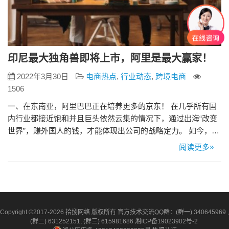
印尼最大独角兽即将上市，阿里是最大赢家！
2022年3月30日
电商热点
,
行业动态
,
跨境电商
1506
一、在东南亚，阿里巴巴正在培养更多的京东！ 在几乎所有国
内行业都接近饱和并且巨头依然云集的情况下，通过出海“改变
世界”，赚外国人的钱，才能体现出公司的战略定力。 如今，随
着3月份的结束，整个东南亚都在关注着一件即将发生的大事：
阅读更多»
印尼最大的科技独角兽GoTo将在4月4日正式上市了。据了解，
这次GoTo上市的融资目标将会是11亿美元。 而GoTo背后的投
资人中，就有两个重要的国内互联网巨头：阿里巴巴和腾…
Copyright ©2017-2026 拾捌网络 版权所有 官方技术交流QQ群：(群一) 340645969 ,
(群二) 631252151, (群三) 615981686
湘ICP备19023902号-2