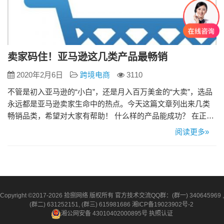
卖家码住！亚马逊这几类产品最畅销
2020年2月6日
跨境电商
3110
不管是初入亚马逊的“小白”，还是月入百万美金的“大卖”，选品
永远都是亚马逊卖家生命中的热点。今天这篇文章列出来几类
畅销品类，希望对大家有帮助！ 什么样的产品能成功？ 在正式
开始盘点之前，先来说说这些品类为什么会成功。除了销量数
阅读更多»
目可观之外，亚马逊还通过算法标记最热门的品类及品类中的
产品。 除此之外，还有四个特征来判断产品是否卖得好，它们
是： 满足消费者特殊需求。 产生大流量 积极评价多 使用FBA
发…
Copyright ©2017-2026 拾捌网络 版权所有 官方技术交流QQ群：(群一) 340645969 ,
(群二) 631252151, (群三) 615981686
湘ICP备19023902号-2
湘公网安备 43010402000895号
执照认证