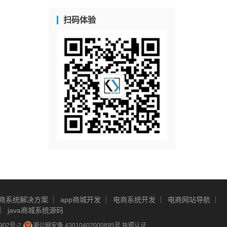
扫码体验
商系统解决方案
app商城开发
电商系统开发
电商网站导航
java商城系统源码
902号-2
湘公网安备 43010402000895号
执照认证