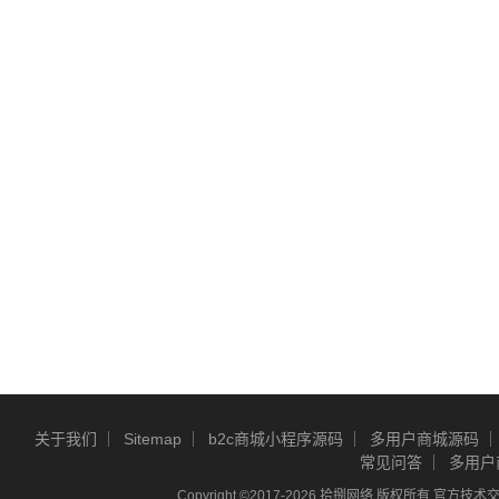
关于我们
Sitemap
b2c商城小程序源码
多用户商城源码
常见问答
多用户
Copyright ©2017-2026 拾捌网络 版权所有 官方技术交流Q