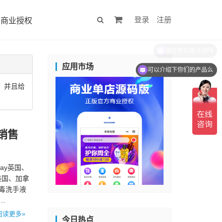
登录
注册
商业授权
应用市场
可以介绍下你们的产品么
，并且给
销售
ay英国、
y美国、加拿
毒洗手液
…
阅读更多»
今日热点