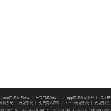
saas商城系统源码
分销商城源码
uniapp商城源码下载
跨境电
商城系统
商城系统
免费网站源码
s2b2c商城系统
商城系统
Q群：(群一) 340645969 , (群二) 631252151, (群三) 615981686
湘ICP备19023