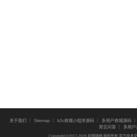
关于我们
Sitemap
b2c商城小程序源码
多用户商城源码
常见问答
多用户
Copyright ©2017-2026 拾捌网络 版权所有 官方技术交流Q