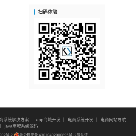
扫码体验
商系统解决方案
app商城开发
电商系统开发
电商网站导航
java商城系统源码
902号-2
湘公网安备 43010402000895号
执照认证