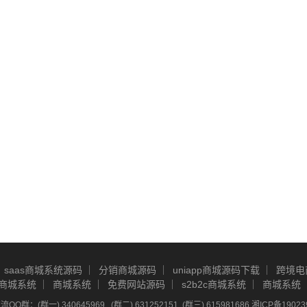
saas商城系统源码
分销商城源码
uniapp商城源码下载
跨境电
商城系统
商城系统
免费网站源码
s2b2c商城系统
商城系统
Q群：(群一) 340645969 , (群二) 631252151, (群三) 615981686
湘ICP备19023