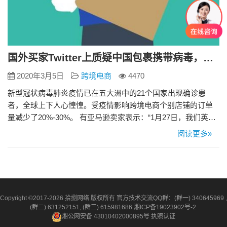
国外买家Twitter上质疑中国包裹携带病毒，卖家如何应对？
2020年3月5日
跨境电商
4470
新型冠状病毒肺炎疫情已在五大洲中的21个国家出现确诊患
者，全球上下人心惶惶。受疫情影响跨境电商个别店铺的订单
量减少了20%-30%。 有亚马逊卖家表示：“1月27日，我们英国
的客户以中国商品有潜在病毒风险为由要求我们退货、退款，
阅读更多»
即便我们证明商品早在12月份已经送达海外仓，仍然被买家拒
收。” 目前这种情况还属于少数，但是如果疫情不能得到有效控
制的话，会有越来越多的国外买家加入到拒收拒买的队伍！那
么面…
Copyright ©2017-2026 拾捌网络 版权所有 官方技术交流QQ群：(群一) 340645969 ,
(群二) 631252151, (群三) 615981686
湘ICP备19023902号-2
湘公网安备 43010402000895号
执照认证