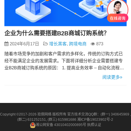
企业为什么需要搭建B2B商城订购系统？
2024年6月17日
增长黑客
,
跨境电商
873
随着市场竞争的加剧和客户需求的多样化，传统的订购方式已
经不能满足企业的发展需求。下面将详细分析企业需要搭建专
业B2B商城订购系统的原因： 1. 提高业务效率 – 自动化流程：
通过自动化订单处理流程减少人为错误并提高订购效率。 – 实
阅读更多»
时数据：实时更新的库存和订单数据，帮助企业快速响应市场
变化。 – 一键操作：简化订购流程，通过一键操作完成购买，
节省时间和成本。 2…
Copyright ©2017-2026 拾捌网络 版权所有 官方技术交流QQ群：(群一) 340645969 ,
(群二) 631252151, (群三) 615981686
湘ICP备19023902号-2
湘公网安备 43010402000895号
执照认证