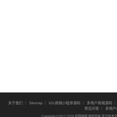
关于我们
Sitemap
b2c商城小程序源码
多用户商城源码
常见问答
多用户
Copyright ©2017-2026 拾捌网络 版权所有 官方技术交流Q