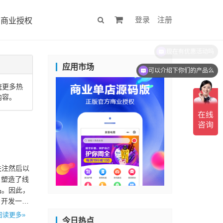
登录
注册
商业授权
现在有优惠活动吗
应用市场
可以介绍下你们的产品么
统更多热
内容。
关注然后以
户塑造了线
品。因此，
？开发一款
阅读更多»
今日热点