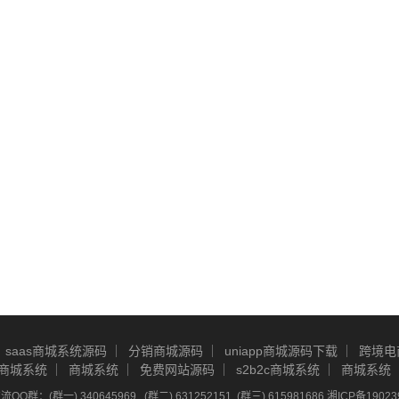
saas商城系统源码
分销商城源码
uniapp商城源码下载
跨境电
商城系统
商城系统
免费网站源码
s2b2c商城系统
商城系统
Q群：(群一) 340645969 , (群二) 631252151, (群三) 615981686
湘ICP备19023