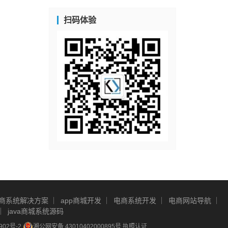
扫码体验
商系统解决方案
app商城开发
电商系统开发
电商网站导航
java商城系统源码
902号-2
湘公网安备 43010402000895号
执照认证