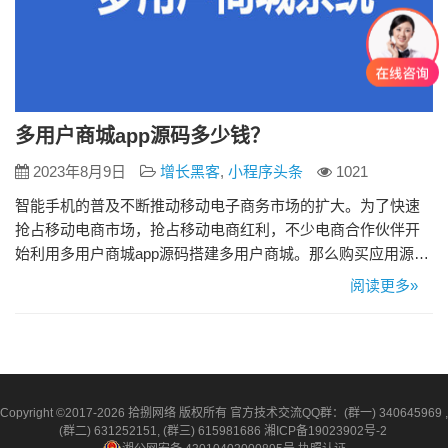
多用户商城app源码多少钱？
2023年8月9日
增长黑客
,
小程序头条
1021
智能手机的普及不断推动移动电子商务市场的扩大。为了快速
抢占移动电商市场，抢占移动电商红利，不少电商合作伙伴开
始利用多用户商城app源码搭建多用户商城。那么购买应用源代
码需要多少钱呢？下面小来盘点了商城系统app源码定制的一些
阅读更多»
价格影响因素。有兴趣的朋友可以过来了解一下！ 1、应用商城
系统的功能多样性决定了价格 移动应用商城系统的开发不仅包
括前端、后端和服务器部署，还包括页面设计、交互，最重要
的是AP…
Copyright ©2017-2026 拾捌网络 版权所有 官方技术交流QQ群：(群一) 340645969 ,
(群二) 631252151, (群三) 615981686
湘ICP备19023902号-2