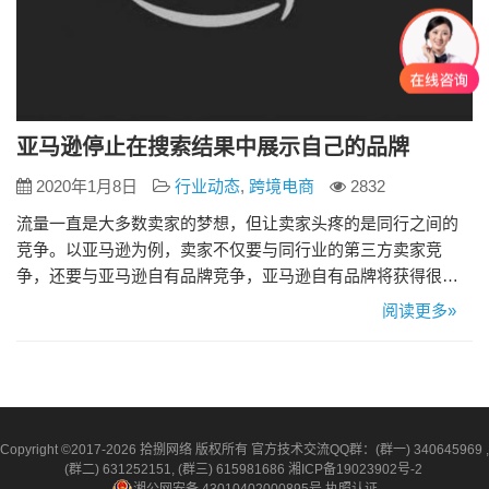
亚马逊停止在搜索结果中展示自己的品牌
2020年1月8日
行业动态
,
跨境电商
2832
流量一直是大多数卖家的梦想，但让卖家头疼的是同行之间的
竞争。以亚马逊为例，卖家不仅要与同行业的第三方卖家竞
争，还要与亚马逊自有品牌竞争，亚马逊自有品牌将获得很大
一部分流量。 但亚马逊也受到反垄断机构的调查。估计压力太
阅读更多»
大了，所以现在放弃推广自己的品牌。 亚马逊不再在搜索结果
中显示其品牌 据国外媒体报道，亚马逊已经悄然停止展示自己
的品牌，此前在搜索结果的“Top Rated From Our Bran…
Copyright ©2017-2026 拾捌网络 版权所有 官方技术交流QQ群：(群一) 340645969 ,
(群二) 631252151, (群三) 615981686
湘ICP备19023902号-2
湘公网安备 43010402000895号
执照认证