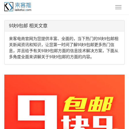
9块9包邮 相关文章
来客电商官网为您提供丰富、全面的，当下热门的9块9包邮相
关新闻资讯和知识，让您第一时间了解9块9包邮更多热门信
息，并且给予有关9块9包邮方面的信息技术解决方案，下面从
多角度全面来讲解关于9块9包邮的方面的内容。